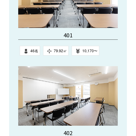
401
46名
79.92㎥
10,170〜
402