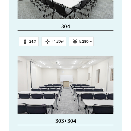
304
24名
41.30㎥
5,280〜
303+304