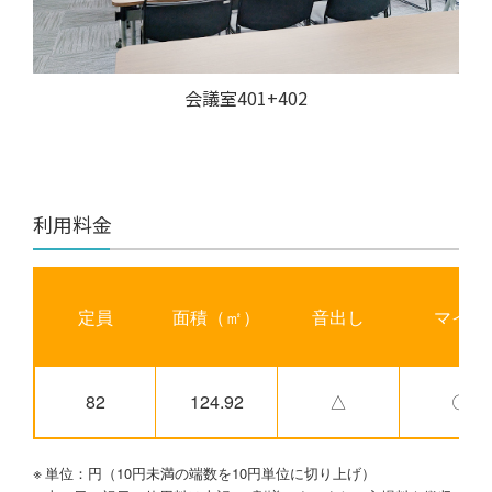
会議室401+402
利用料金
定員
面積（㎡）
音出し
マイク
82
124.92
△
〇
単位：円（10円未満の端数を10円単位に切り上げ）