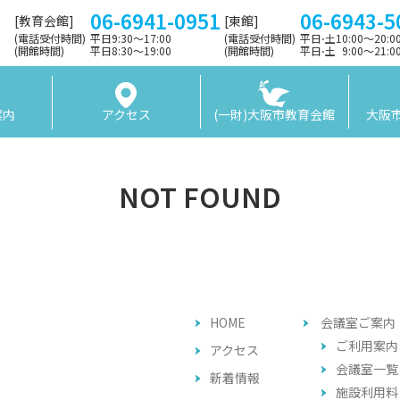
06-6941-0951
06-6943-5
[教育会館]
[東館]
(電話受付時間)
平日9:30〜17:00
(電話受付時間)
平日⋅土10:00～20:
(開館時間)
平日8:30〜19:00
(開館時間)
平日⋅土 9:00〜21:
案内
アクセス
(一財)大阪市教育会館
大阪
NOT FOUND
HOME
会議室ご案内
ご利用案内
アクセス
会議室一覧
新着情報
施設利用料