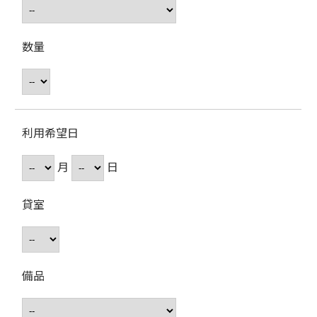
数量
利用希望日
月
日
貸室
備品