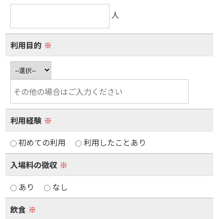
人
利用目的
※
利用経験
※
初めての利用
利用したことあり
入場料の徴収
※
あり
なし
飲食
※