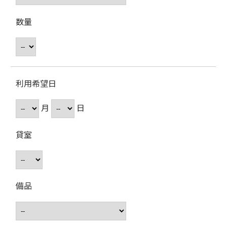
数量
利用希望日
月
日
貸室
備品