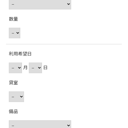
数量
利用希望日
月
日
貸室
備品