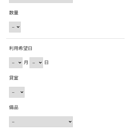
数量
利用希望日
月
日
貸室
備品