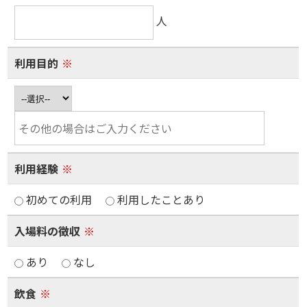
人
利用目的
※
利用経験
※
初めての利用
利用したことあり
入場料の徴収
※
あり
なし
飲食
※