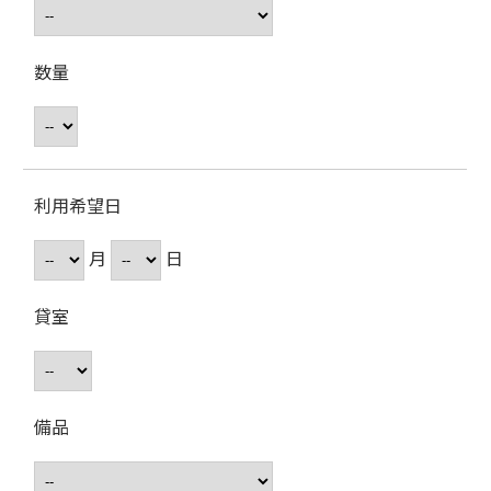
数量
利用希望日
月
日
貸室
備品