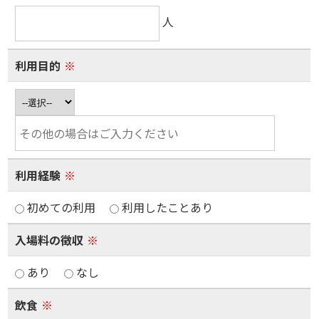
人
利用目的
※
利用経験
※
初めての利用
利用したことあり
入場料の徴収
※
あり
なし
飲食
※