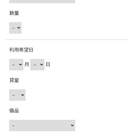
数量
利用希望日
月
日
貸室
備品