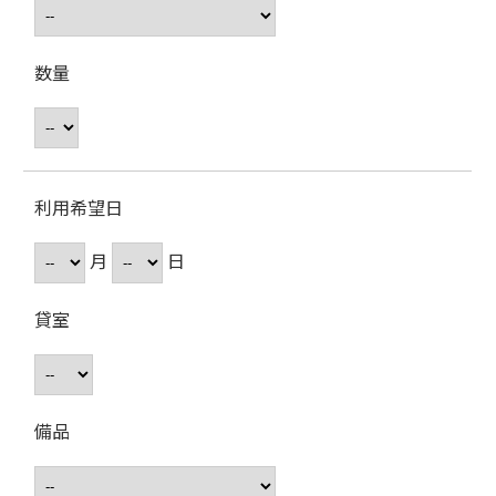
数量
利用希望日
月
日
貸室
備品