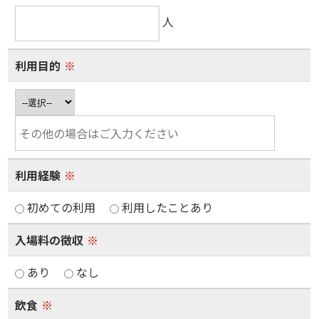
人
利用目的
※
利用経験
※
初めての利用
利用したことあり
入場料の徴収
※
あり
なし
飲食
※