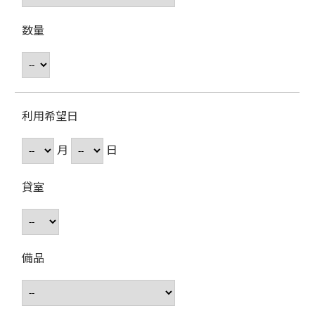
数量
利用希望日
月
日
貸室
備品