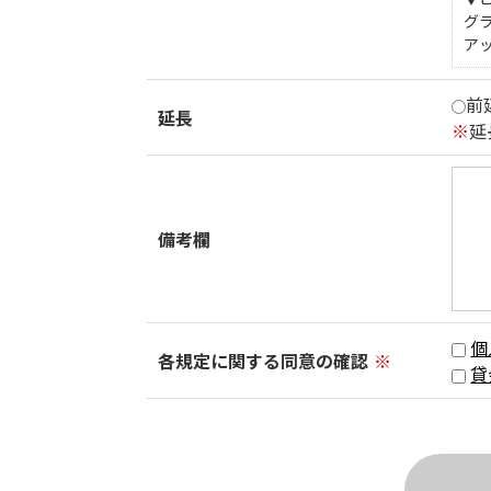
グ
ア
前
延長
※
延
備考欄
個
各規定に関する同意の確認
※
貸