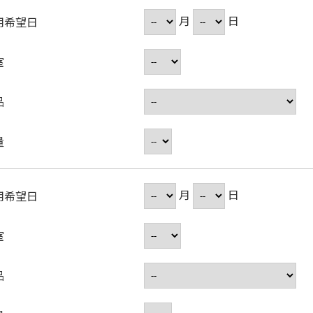
月
日
用希望日
室
品
量
月
日
用希望日
室
品