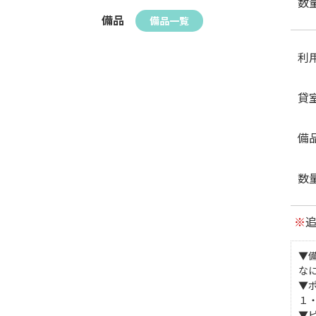
数
備品
備品一覧
利
貸
備
数
※
▼
な
▼
１
▼