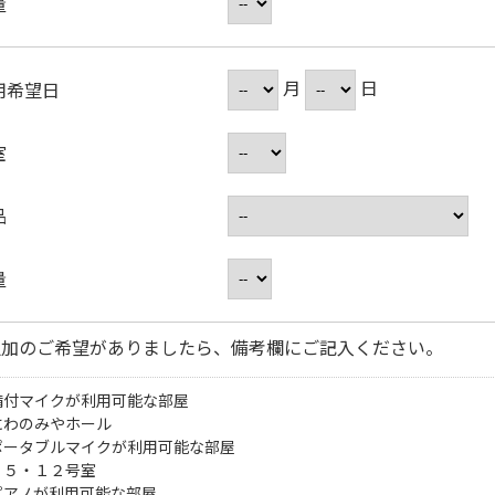
量
月
日
用希望日
室
品
量
追加のご希望がありましたら、備考欄にご記入ください。
備付マイクが利用可能な部屋
にわのみやホール
ポータブルマイクが利用可能な部屋
・５・１２号室
ピアノが利用可能な部屋