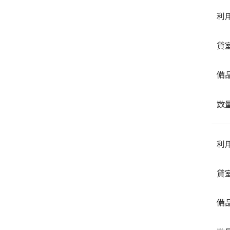
利
貸
備
数
利
貸
備