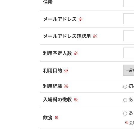
住所
メールアドレス
※
メールアドレス確認用
※
利用予定人数
※
利用目的
※
利用経験
※
初
入場料の徴収
※
あ
あ
飲食
※
※
会