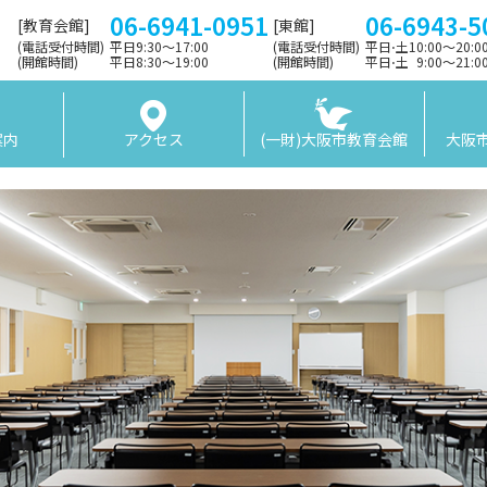
06-6941-0951
06-6943-5
[教育会館]
[東館]
(電話受付時間)
平日9:30〜17:00
(電話受付時間)
平日⋅土10:00～20:
(開館時間)
平日8:30〜19:00
(開館時間)
平日⋅土 9:00〜21:
案内
アクセス
(一財)大阪市教育会館
大阪