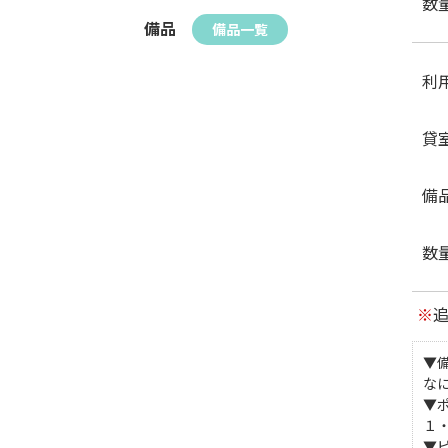
数
備品
備品一覧
利
貸
備
数
※
▼
な
▼
１
▼