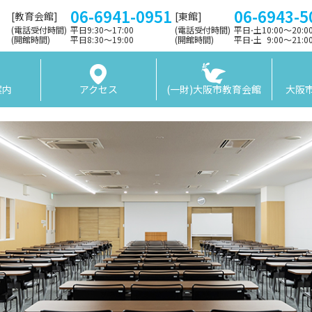
06-6941-0951
06-6943-5
[教育会館]
[東館]
(電話受付時間)
平日9:30〜17:00
(電話受付時間)
平日⋅土10:00～20:
(開館時間)
平日8:30〜19:00
(開館時間)
平日⋅土 9:00〜21:
案内
アクセス
(一財)大阪市教育会館
大阪