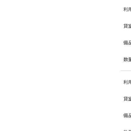
利
貸
備
数
利
貸
備