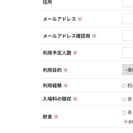
住所
メールアドレス
※
メールアドレス確認用
※
利用予定人数
※
利用目的
※
利用経験
※
初
入場料の徴収
※
あ
あ
飲食
※
※
会