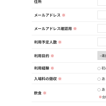
住所
メールアドレス
※
メールアドレス確認用
※
利用予定人数
※
利用目的
※
利用経験
※
初
入場料の徴収
※
あ
あ
飲食
※
※
会