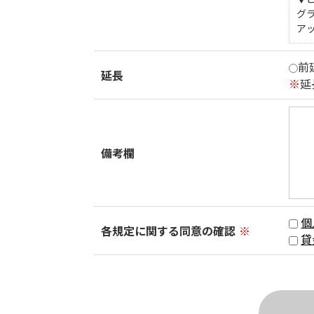
グ
ア
前
延長
※
延
備考欄
個
各規定に関する同意の確認
※
貸