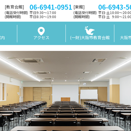
06-6941-0951
06-6943-5
[教育会館]
[東館]
(電話受付時間)
平日9:30〜17:00
(電話受付時間)
平日⋅土10:00～20:
(開館時間)
平日8:30〜19:00
(開館時間)
平日⋅土 9:00〜21:
案内
アクセス
(一財)大阪市教育会館
大阪