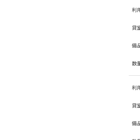
利
貸
備
数
利
貸
備