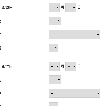
月
日
用希望日
室
品
量
月
日
用希望日
室
品