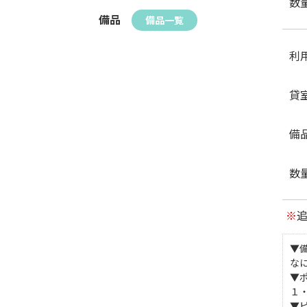
数
備品
備品一覧
利
貸
備
数
※
▼
な
▼
１
▼