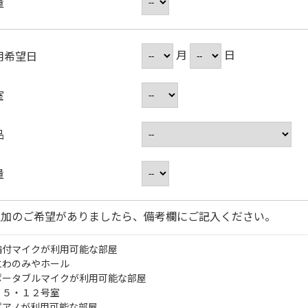
量
月
日
用希望日
室
品
量
追加のご希望がありましたら、備考欄にご記入ください。
備付マイクが利用可能な部屋
にわのみやホール
ポータブルマイクが利用可能な部屋
・５・１２号室
ピアノが利用可能な部屋