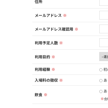
住所
メールアドレス
※
メールアドレス確認用
※
利用予定人数
※
利用目的
※
利用経験
※
初
入場料の徴収
※
あ
あ
飲食
※
※
会