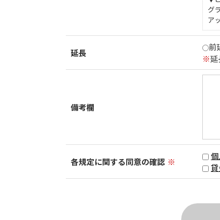
グ
ア
前
延長
※
延
備考欄
個
各規定に関する同意の確認
※
貸