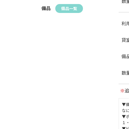
数
備品
備品一覧
利
貸
備
数
※
▼
な
▼
１
▼