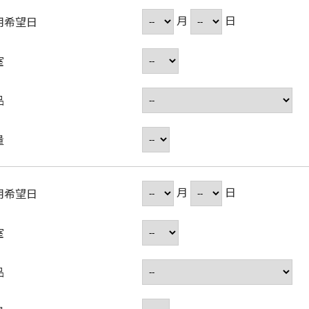
月
日
用希望日
室
品
量
月
日
用希望日
室
品