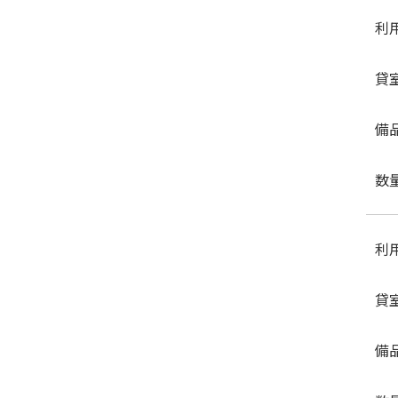
利
貸
備
数
利
貸
備