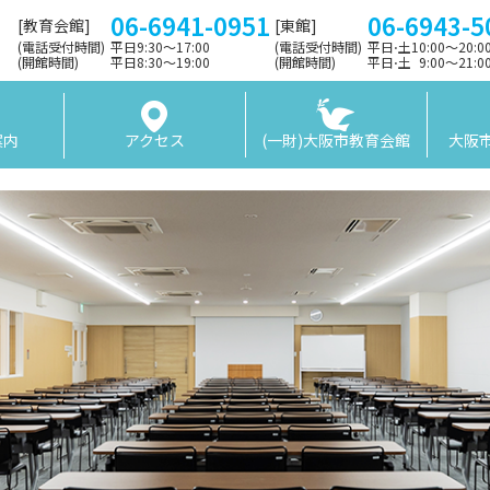
06-6941-0951
06-6943-5
[教育会館]
[東館]
(電話受付時間)
平日9:30〜17:00
(電話受付時間)
平日⋅土10:00～20:
(開館時間)
平日8:30〜19:00
(開館時間)
平日⋅土 9:00〜21:
案内
アクセス
(一財)大阪市教育会館
大阪