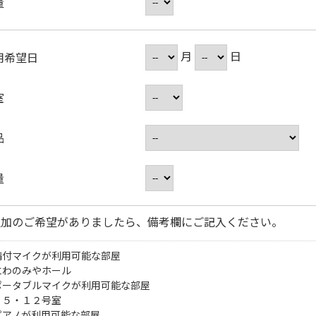
量
月
日
用希望日
室
品
量
追加のご希望がありましたら、備考欄にご記入ください。
備付マイクが利用可能な部屋
にわのみやホール
ポータブルマイクが利用可能な部屋
・５・１２号室
ピアノが利用可能な部屋