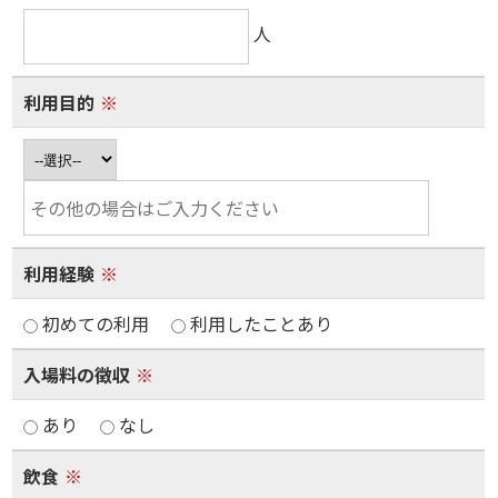
人
利用目的
※
利用経験
※
初めての利用
利用したことあり
入場料の徴収
※
あり
なし
飲食
※