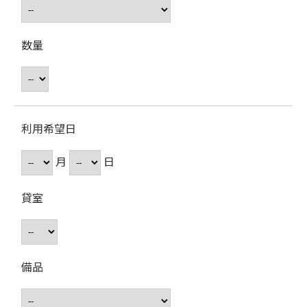
数量
利用希望日
月
日
貸室
備品