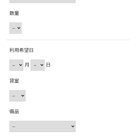
数量
利用希望日
月
日
貸室
備品