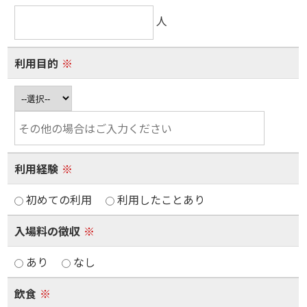
人
利用目的
※
利用経験
※
初めての利用
利用したことあり
入場料の徴収
※
あり
なし
飲食
※