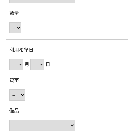
数量
利用希望日
月
日
貸室
備品