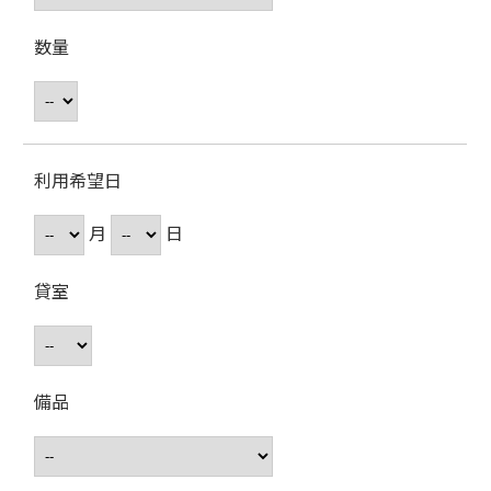
数量
利用希望日
月
日
貸室
備品