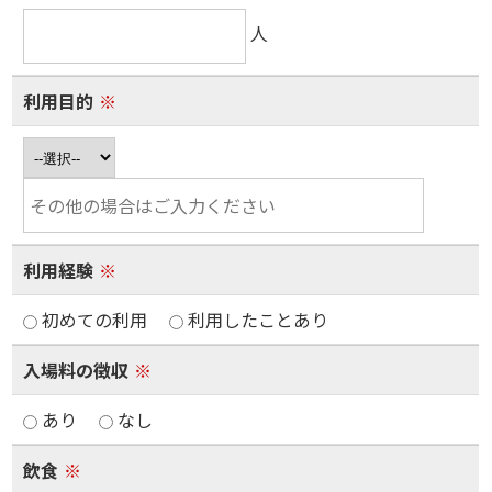
人
利用目的
※
利用経験
※
初めての利用
利用したことあり
入場料の徴収
※
あり
なし
飲食
※