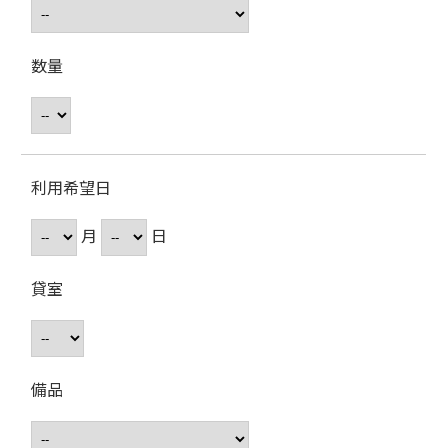
数量
利用希望日
月
日
貸室
備品