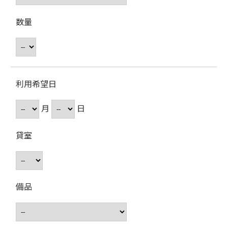
数量
利用希望日
月
日
貸室
備品