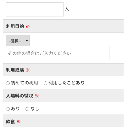
人
利用目的
※
利用経験
※
初めての利用
利用したことあり
入場料の徴収
※
あり
なし
飲食
※