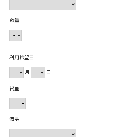
数量
利用希望日
月
日
貸室
備品