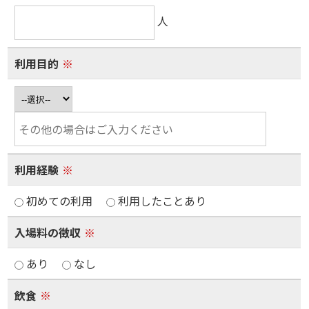
人
利用目的
※
利用経験
※
初めての利用
利用したことあり
入場料の徴収
※
あり
なし
飲食
※