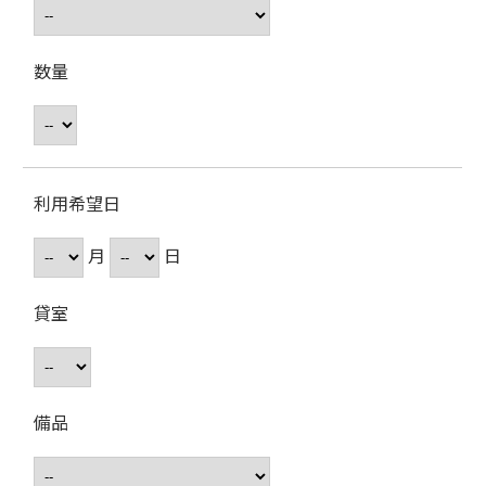
数量
利用希望日
月
日
貸室
備品