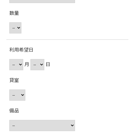
数量
利用希望日
月
日
貸室
備品