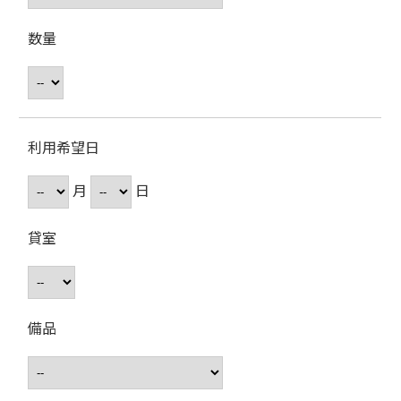
数量
利用希望日
月
日
貸室
備品