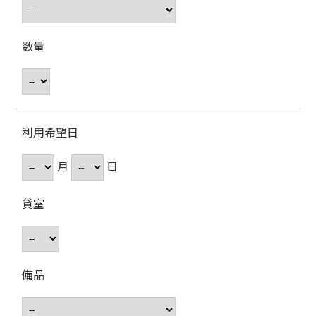
数量
利用希望日
月
日
貸室
備品