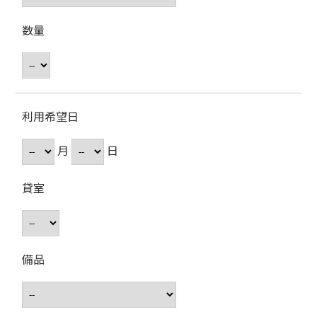
数量
利用希望日
月
日
貸室
備品