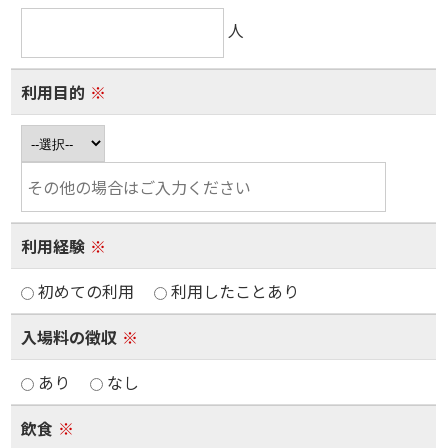
人
利用目的
※
利用経験
※
初めての利用
利用したことあり
入場料の徴収
※
あり
なし
飲食
※