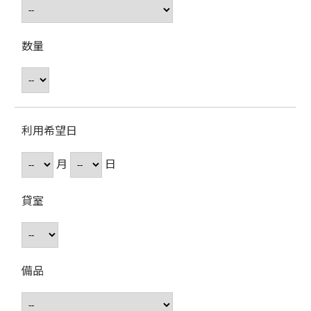
数量
利用希望日
月
日
貸室
備品