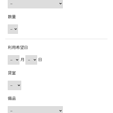
数量
利用希望日
月
日
貸室
備品