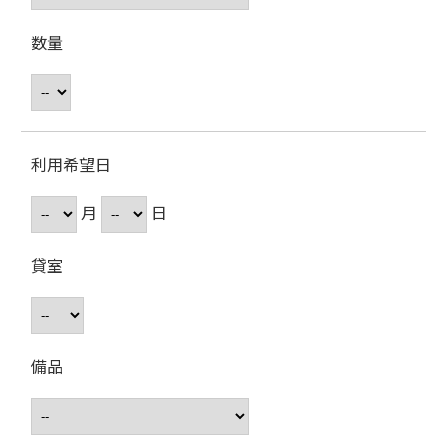
数量
利用希望日
月
日
貸室
備品