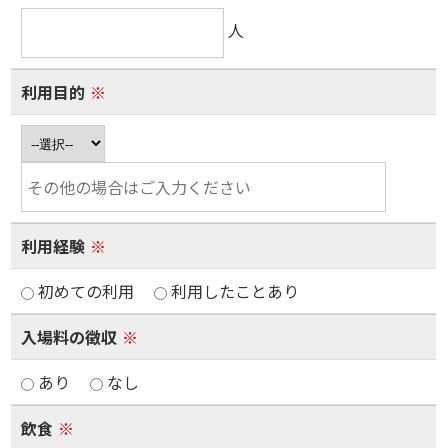
人
利用目的
※
利用経験
※
初めての利用
利用したことあり
入場料の徴収
※
あり
なし
飲食
※