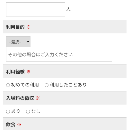
人
利用目的
※
利用経験
※
初めての利用
利用したことあり
入場料の徴収
※
あり
なし
飲食
※