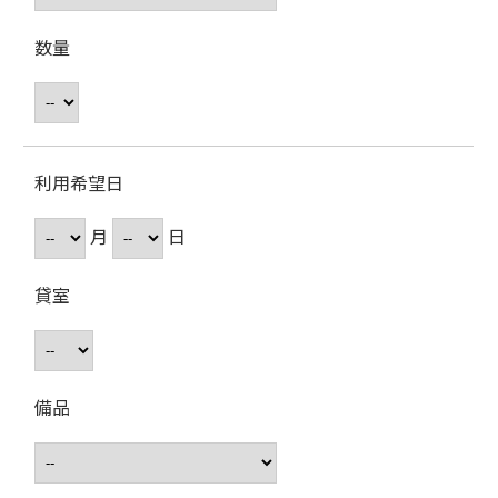
数量
利用希望日
月
日
貸室
備品