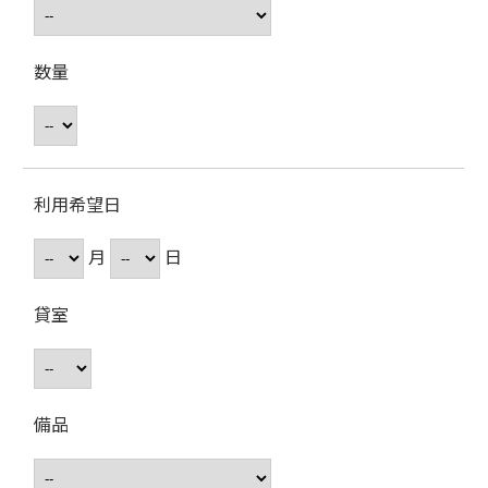
数量
利用希望日
月
日
貸室
備品