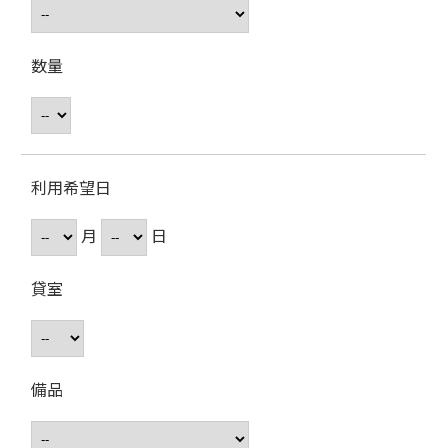
数量
利用希望日
月
日
貸室
備品