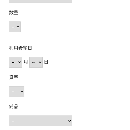
数量
利用希望日
月
日
貸室
備品