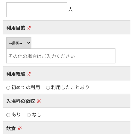
人
利用目的
※
利用経験
※
初めての利用
利用したことあり
入場料の徴収
※
あり
なし
飲食
※