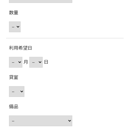
数量
利用希望日
月
日
貸室
備品