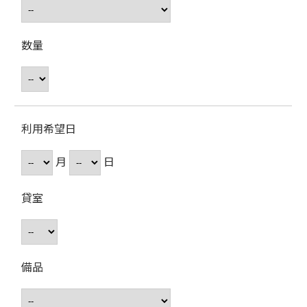
数量
利用希望日
月
日
貸室
備品