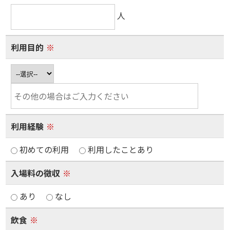
人
利用目的
※
利用経験
※
初めての利用
利用したことあり
入場料の徴収
※
あり
なし
飲食
※