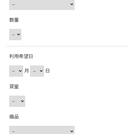
数量
利用希望日
月
日
貸室
備品