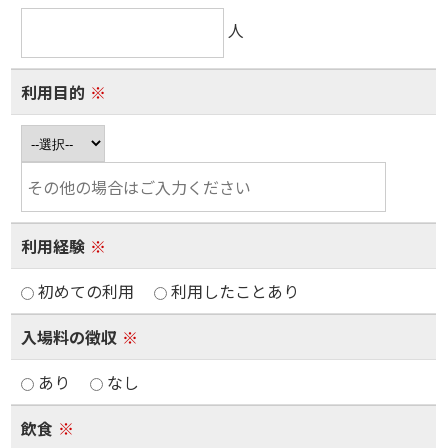
人
利用目的
※
利用経験
※
初めての利用
利用したことあり
入場料の徴収
※
あり
なし
飲食
※