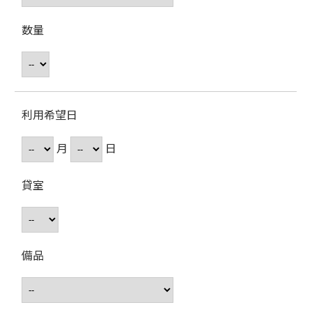
数量
利用希望日
月
日
貸室
備品