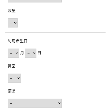
数量
利用希望日
月
日
貸室
備品