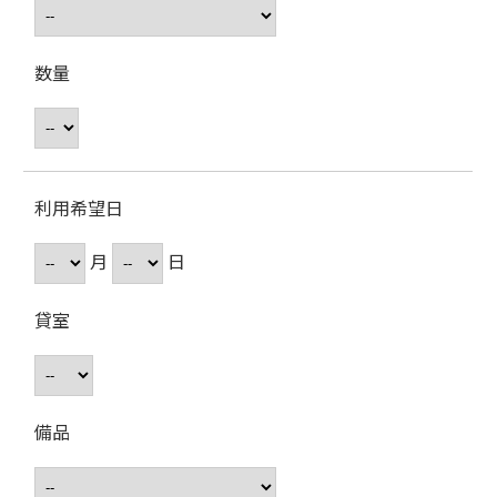
数量
利用希望日
月
日
貸室
備品