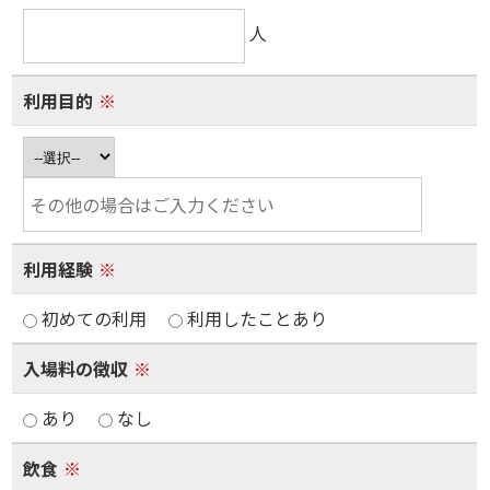
人
利用目的
※
利用経験
※
初めての利用
利用したことあり
入場料の徴収
※
あり
なし
飲食
※