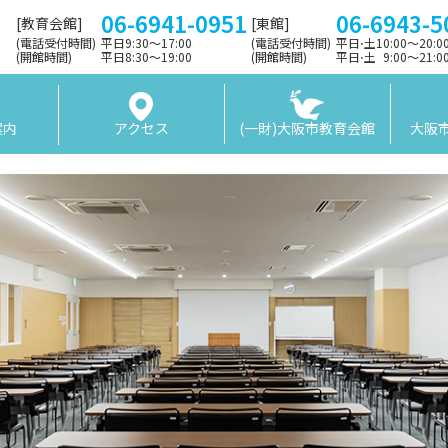
06-6941-0951
06-6943-5
[教育会館]
[東館]
(電話受付時間)
平日9:30〜17:00
(電話受付時間)
平日⋅土10:00～20:
(開館時間)
平日8:30〜19:00
(開館時間)
平日⋅土 9:00〜21:
案内
アクセス
(一財)大阪市教育会館
大阪