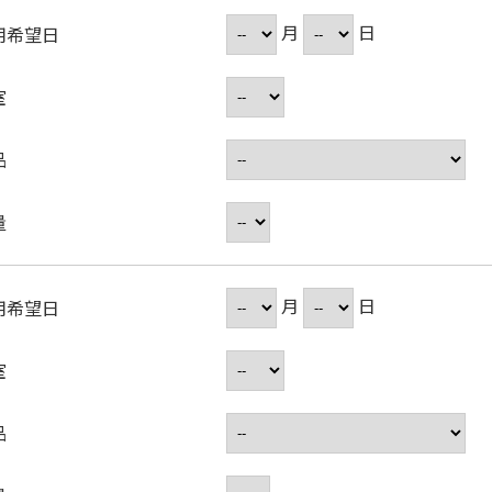
月
日
用希望日
室
品
量
月
日
用希望日
室
品