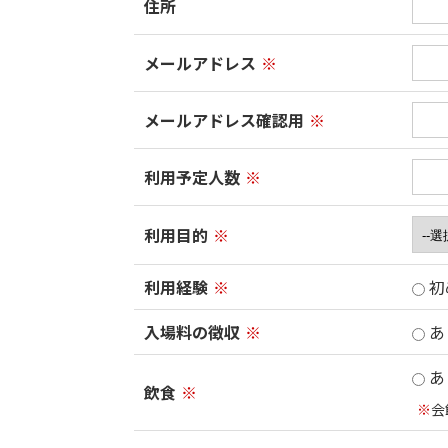
住所
メールアドレス
※
メールアドレス確認用
※
利用予定人数
※
利用目的
※
利用経験
※
初
入場料の徴収
※
あ
あ
飲食
※
※
会