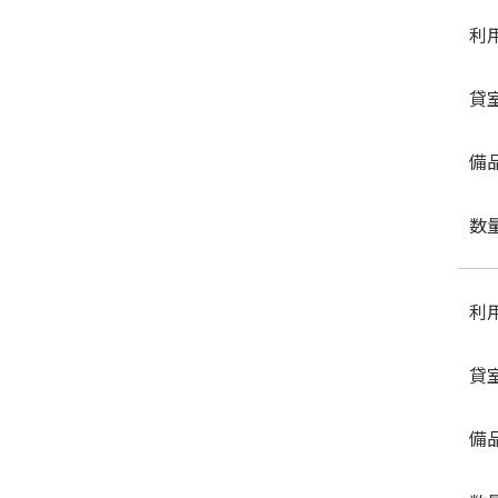
利
貸
備
数
利
貸
備