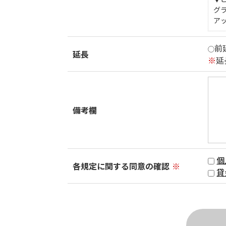
グ
ア
前
延長
※
延
備考欄
個
各規定に関する同意の確認
※
貸