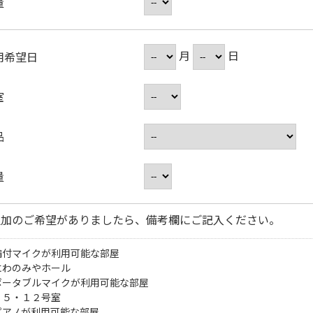
量
月
日
用希望日
室
品
量
追加のご希望がありましたら、備考欄にご記入ください。
備付マイクが利用可能な部屋
にわのみやホール
ポータブルマイクが利用可能な部屋
・５・１２号室
ピアノが利用可能な部屋