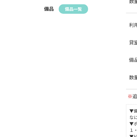
数
備品
備品一覧
利
貸
備
数
※
▼
な
▼
１
▼