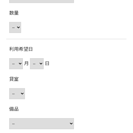
数量
利用希望日
月
日
貸室
備品