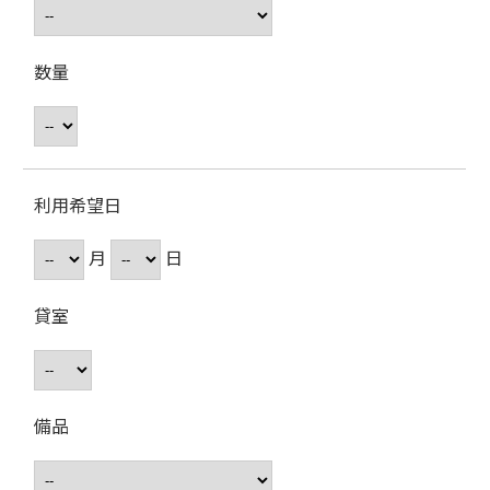
数量
利用希望日
月
日
貸室
備品