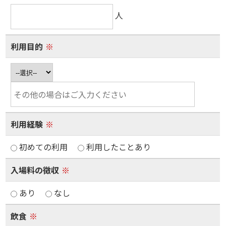
人
利用目的
※
利用経験
※
初めての利用
利用したことあり
入場料の徴収
※
あり
なし
飲食
※