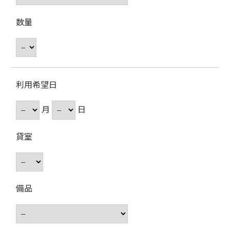
数量
利用希望日
月
日
貸室
備品