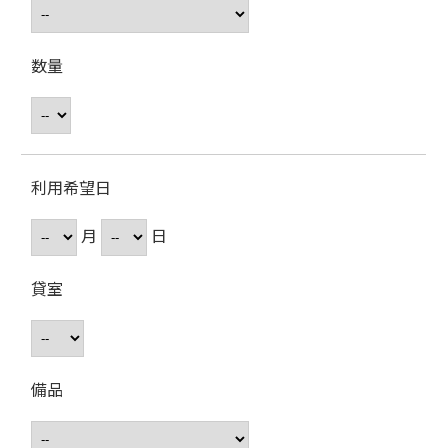
数量
利用希望日
月
日
貸室
備品