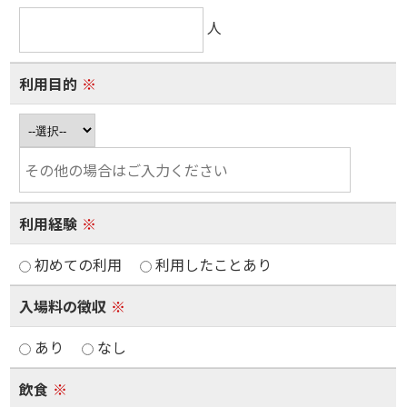
人
利用目的
※
利用経験
※
初めての利用
利用したことあり
入場料の徴収
※
あり
なし
飲食
※