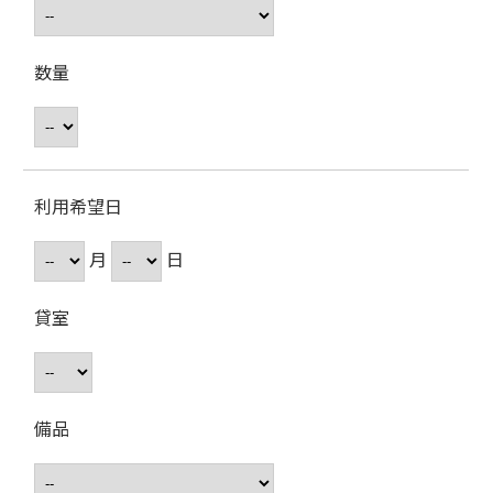
数量
利用希望日
月
日
貸室
備品