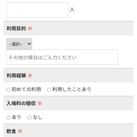
人
利用目的
※
利用経験
※
初めての利用
利用したことあり
入場料の徴収
※
あり
なし
飲食
※