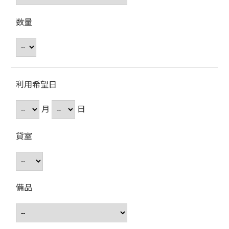
数量
利用希望日
月
日
貸室
備品