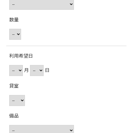
数量
利用希望日
月
日
貸室
備品