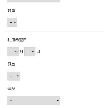
数量
利用希望日
月
日
貸室
備品