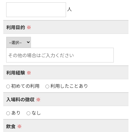
人
利用目的
※
利用経験
※
初めての利用
利用したことあり
入場料の徴収
※
あり
なし
飲食
※