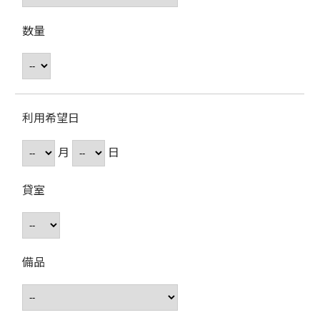
数量
利用希望日
月
日
貸室
備品