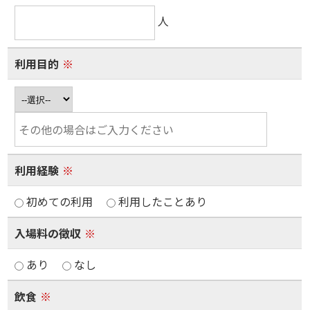
人
利用目的
※
利用経験
※
初めての利用
利用したことあり
入場料の徴収
※
あり
なし
飲食
※