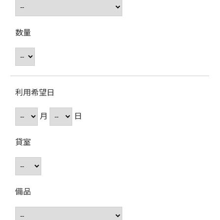
数量
利用希望日
月
日
貸室
備品