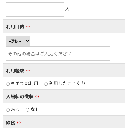
人
利用目的
※
利用経験
※
初めての利用
利用したことあり
入場料の徴収
※
あり
なし
飲食
※