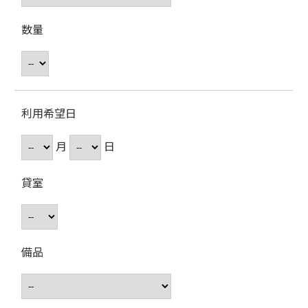
数量
利用希望日
月
日
貸室
備品