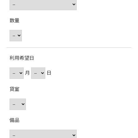
数量
利用希望日
月
日
貸室
備品