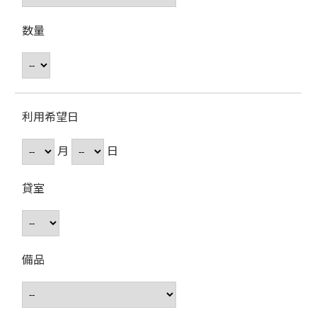
数量
利用希望日
月
日
貸室
備品