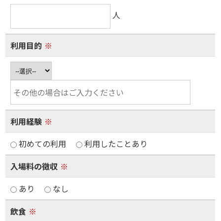
人
利用目的
※
利用経験
※
初めての利用
利用したことあり
入場料の徴収
※
あり
なし
飲食
※