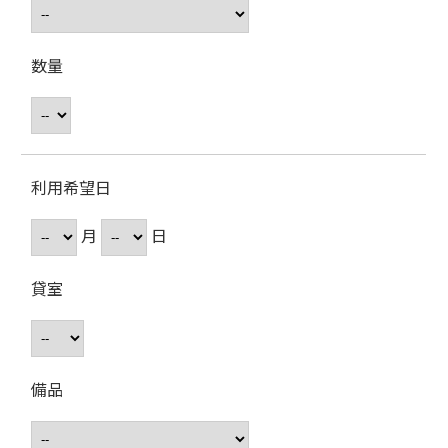
数量
利用希望日
月
日
貸室
備品