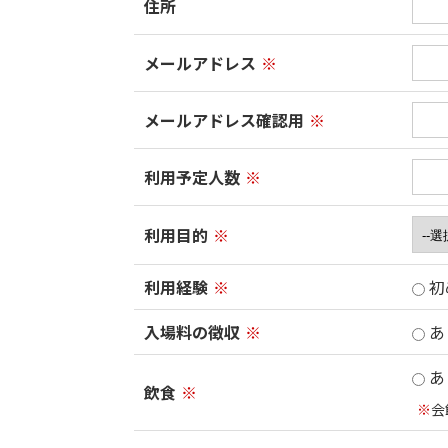
住所
メールアドレス
※
メールアドレス確認用
※
利用予定人数
※
利用目的
※
利用経験
※
初
入場料の徴収
※
あ
あ
飲食
※
※
会