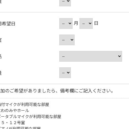
量
月
日
用希望日
室
品
量
追加のご希望がありましたら、備考欄にご記入ください。
備付マイクが利用可能な部屋
にわのみやホール
ポータブルマイクが利用可能な部屋
・５・１２号室
ピアノが利用可能な部屋