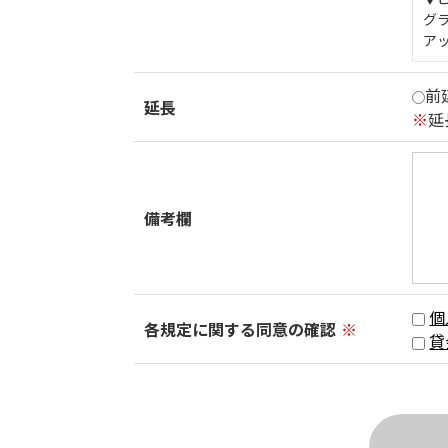
グ
ア
前
延長
※
延
備考欄
個
各規定に関する同意の確認
※
貸