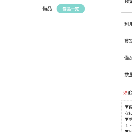
数
備品
備品一覧
利
貸
備
数
※
▼
な
▼
１
▼