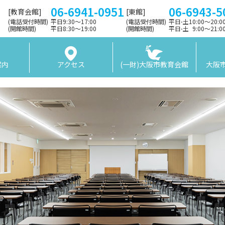
06-6941-0951
06-6943-5
[教育会館]
[東館]
(電話受付時間)
平日9:30〜17:00
(電話受付時間)
平日⋅土10:00～20:
(開館時間)
平日8:30〜19:00
(開館時間)
平日⋅土 9:00〜21:
案内
アクセス
(一財)大阪市教育会館
大阪