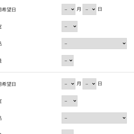
月
日
用希望日
室
品
量
月
日
用希望日
室
品