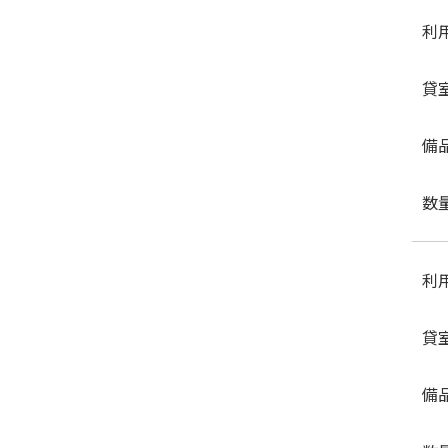
利
貸
備
数
利
貸
備