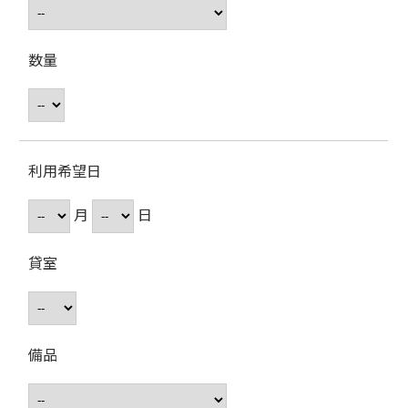
数量
利用希望日
月
日
貸室
備品