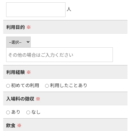
人
利用目的
※
利用経験
※
初めての利用
利用したことあり
入場料の徴収
※
あり
なし
飲食
※