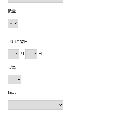
数量
利用希望日
月
日
貸室
備品