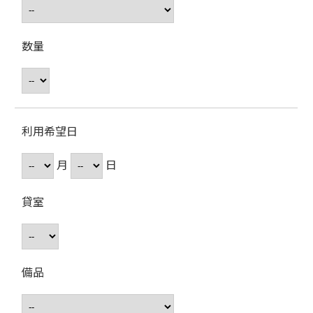
数量
利用希望日
月
日
貸室
備品