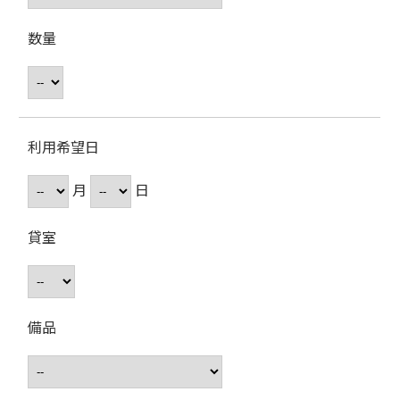
数量
利用希望日
月
日
貸室
備品