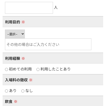
人
利用目的
※
利用経験
※
初めての利用
利用したことあり
入場料の徴収
※
あり
なし
飲食
※