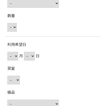
数量
利用希望日
月
日
貸室
備品