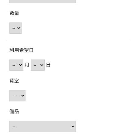
数量
利用希望日
月
日
貸室
備品