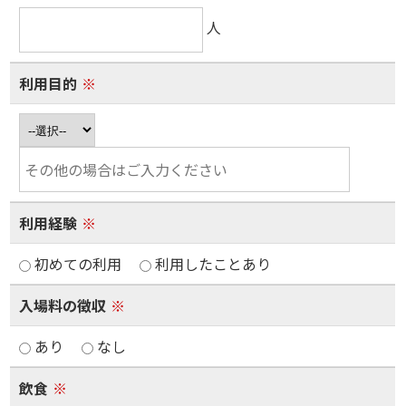
人
利用目的
※
利用経験
※
初めての利用
利用したことあり
入場料の徴収
※
あり
なし
飲食
※