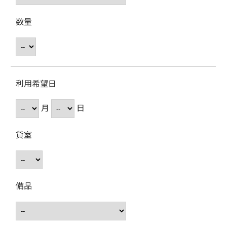
数量
利用希望日
月
日
貸室
備品