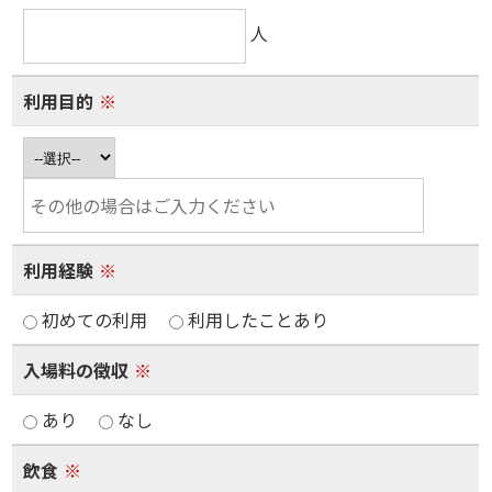
人
利用目的
※
利用経験
※
初めての利用
利用したことあり
入場料の徴収
※
あり
なし
飲食
※