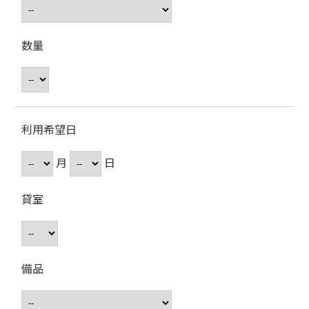
数量
利用希望日
月
日
貸室
備品