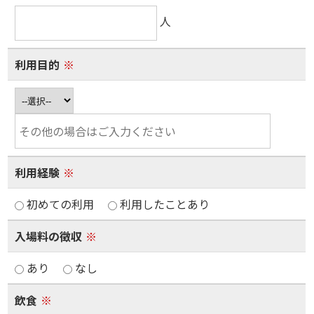
人
利用目的
※
利用経験
※
初めての利用
利用したことあり
入場料の徴収
※
あり
なし
飲食
※