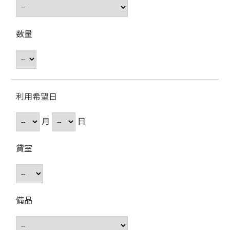
数量
利用希望日
月
日
貸室
備品