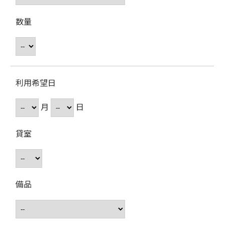
数量
利用希望日
月
日
貸室
備品