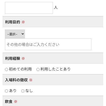
人
利用目的
※
利用経験
※
初めての利用
利用したことあり
入場料の徴収
※
あり
なし
飲食
※