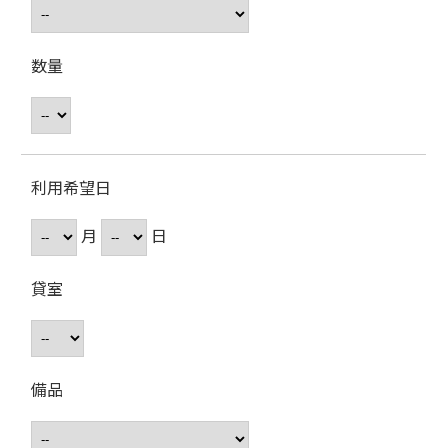
数量
利用希望日
月
日
貸室
備品