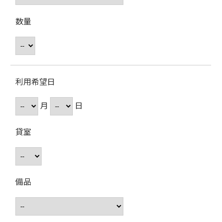
数量
利用希望日
月
日
貸室
備品