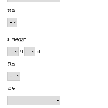
数量
利用希望日
月
日
貸室
備品