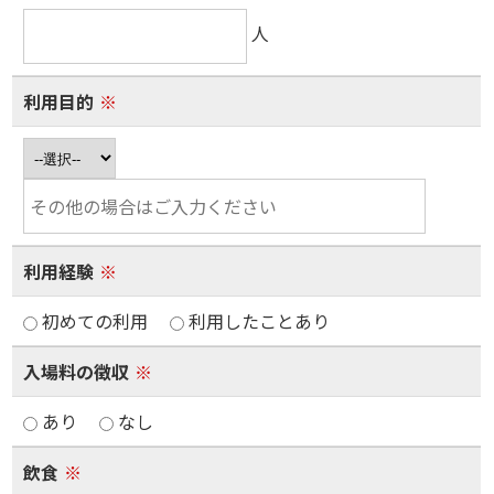
人
利用目的
※
利用経験
※
初めての利用
利用したことあり
入場料の徴収
※
あり
なし
飲食
※