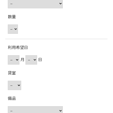
数量
利用希望日
月
日
貸室
備品