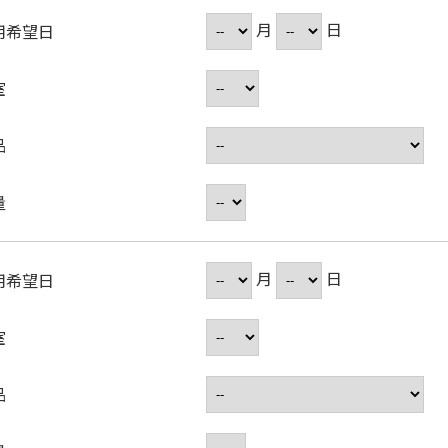
月
日
用希望日
室
品
量
月
日
用希望日
室
品