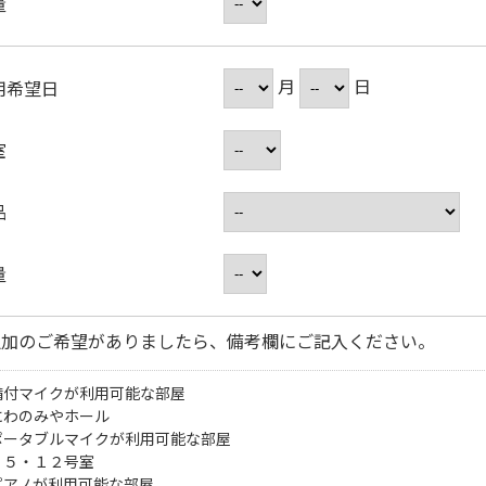
量
月
日
用希望日
室
品
量
追加のご希望がありましたら、備考欄にご記入ください。
備付マイクが利用可能な部屋
にわのみやホール
ポータブルマイクが利用可能な部屋
・５・１２号室
ピアノが利用可能な部屋