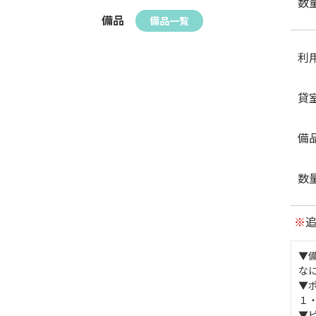
数
備品
備品一覧
利
貸
備
数
※
▼
な
▼
１
▼