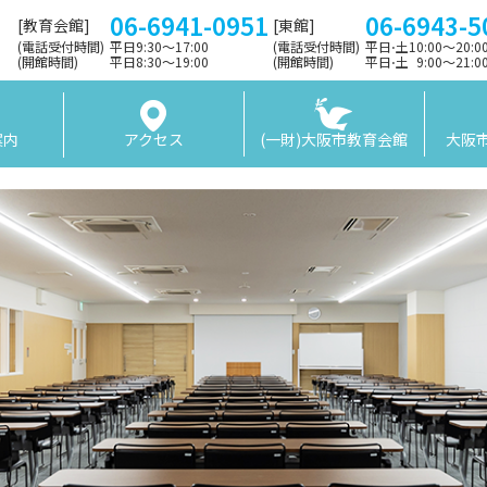
06-6941-0951
06-6943-5
[教育会館]
[東館]
(電話受付時間)
平日9:30〜17:00
(電話受付時間)
平日⋅土10:00～20:
(開館時間)
平日8:30〜19:00
(開館時間)
平日⋅土 9:00〜21:
案内
アクセス
(一財)大阪市教育会館
大阪