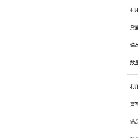
利
貸
備
数
利
貸
備