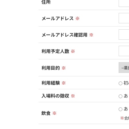
住所
メールアドレス
※
メールアドレス確認用
※
利用予定人数
※
利用目的
※
利用経験
※
初
入場料の徴収
※
あ
あ
飲食
※
※
会