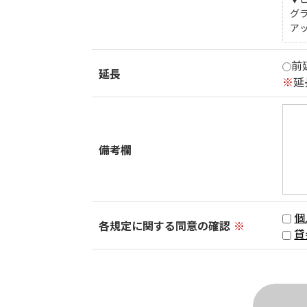
グ
ア
前
延長
※
延
備考欄
個
各規定に関する同意の確認
※
貸