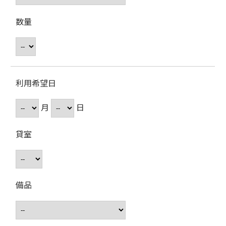
数量
利用希望日
月
日
貸室
備品