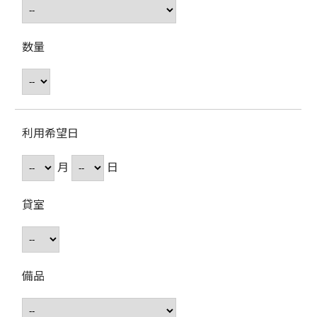
数量
利用希望日
月
日
貸室
備品