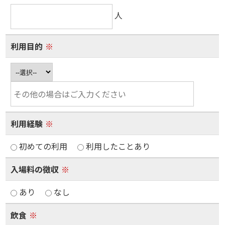
人
利用目的
※
利用経験
※
初めての利用
利用したことあり
入場料の徴収
※
あり
なし
飲食
※