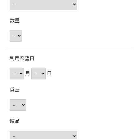
数量
利用希望日
月
日
貸室
備品