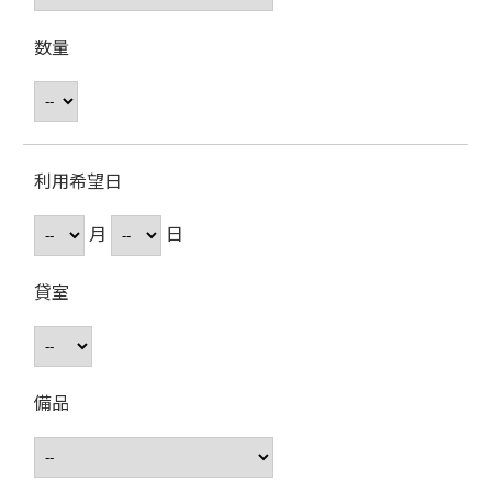
数量
利用希望日
月
日
貸室
備品