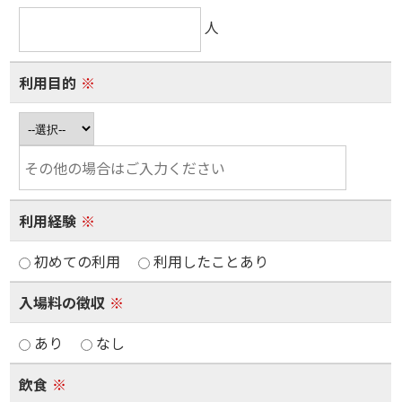
人
利用目的
※
利用経験
※
初めての利用
利用したことあり
入場料の徴収
※
あり
なし
飲食
※