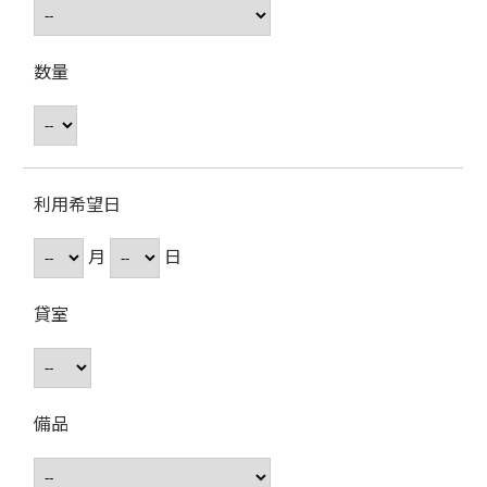
数量
利用希望日
月
日
貸室
備品