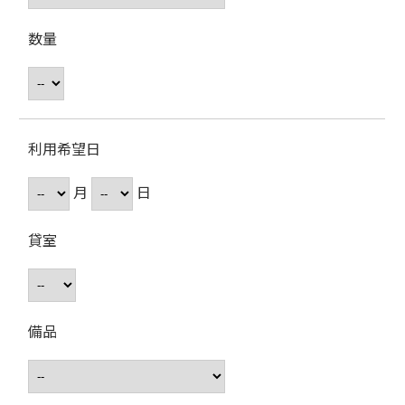
数量
利用希望日
月
日
貸室
備品