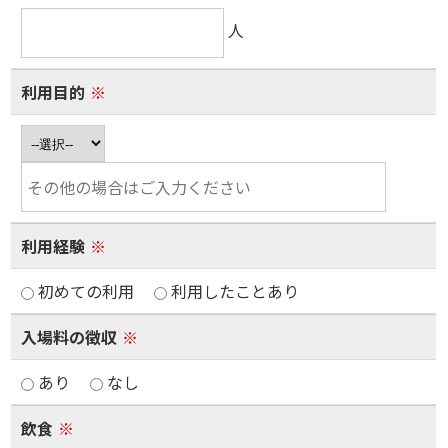
人
利用目的
※
利用経験
※
初めての利用
利用したことあり
入場料の徴収
※
あり
なし
飲食
※