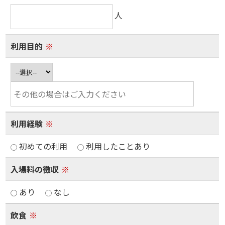
人
利用目的
※
利用経験
※
初めての利用
利用したことあり
入場料の徴収
※
あり
なし
飲食
※