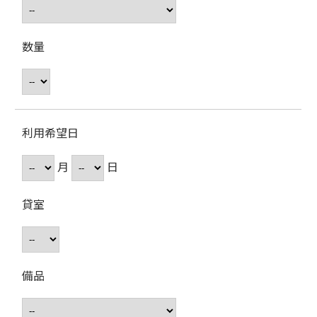
数量
利用希望日
月
日
貸室
備品