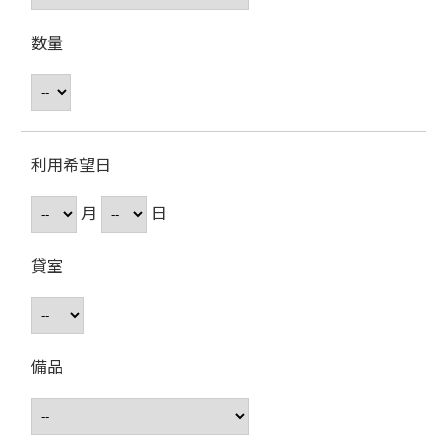
数量
利用希望日
月
日
貸室
備品