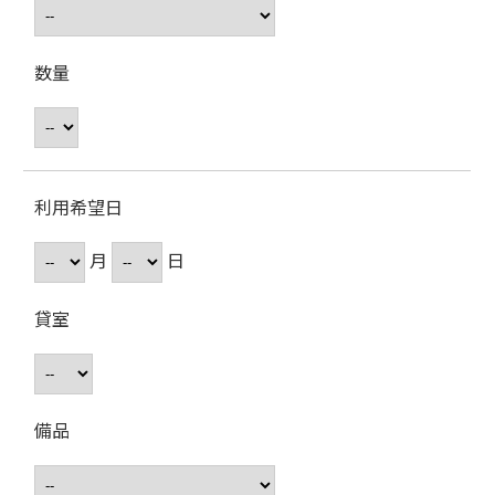
数量
利用希望日
月
日
貸室
備品