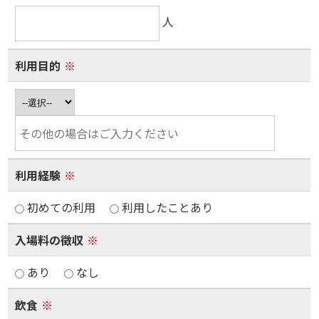
人
利用目的
※
利用経験
※
初めての利用
利用したことあり
入場料の徴収
※
あり
なし
飲食
※