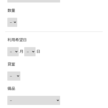
数量
利用希望日
月
日
貸室
備品