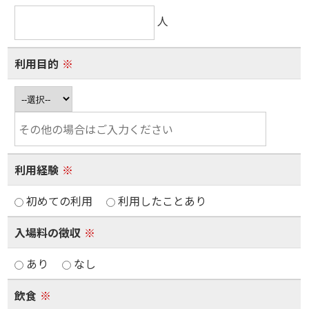
人
利用目的
※
利用経験
※
初めての利用
利用したことあり
入場料の徴収
※
あり
なし
飲食
※