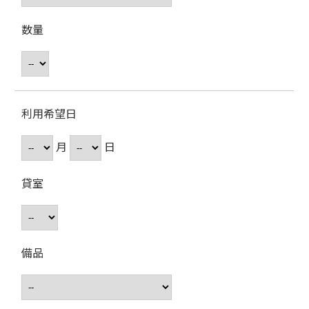
数量
利用希望日
月
日
貸室
備品