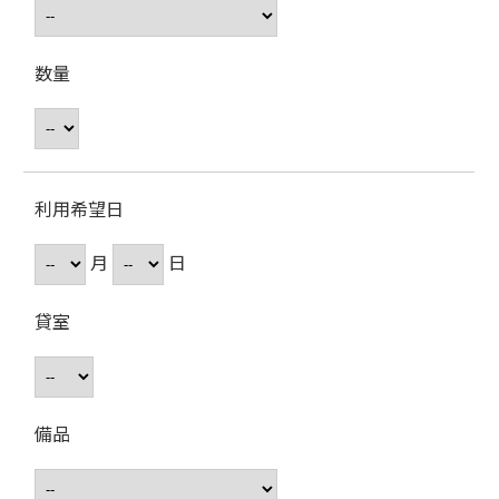
数量
利用希望日
月
日
貸室
備品