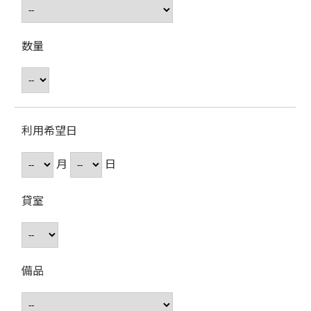
数量
利用希望日
月
日
貸室
備品