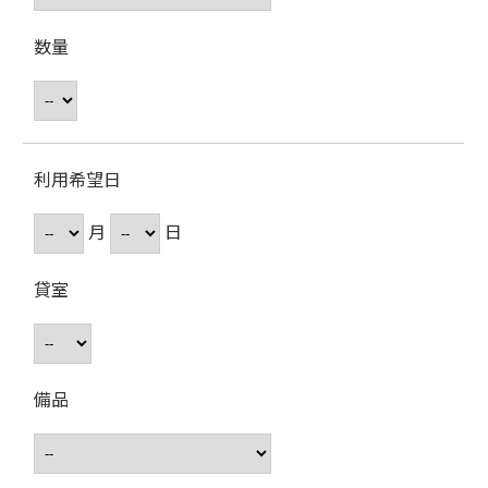
数量
利用希望日
月
日
貸室
備品