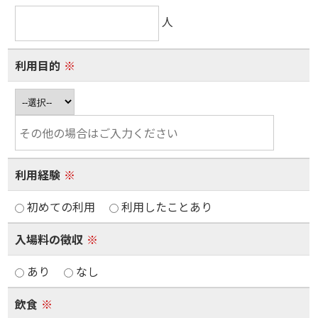
人
利用目的
※
利用経験
※
初めての利用
利用したことあり
入場料の徴収
※
あり
なし
飲食
※