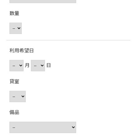
数量
利用希望日
月
日
貸室
備品