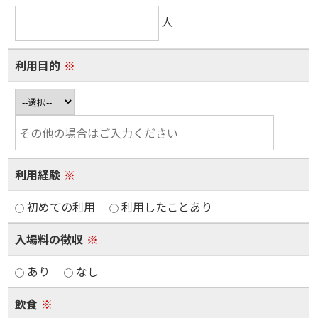
人
利用目的
※
利用経験
※
初めての利用
利用したことあり
入場料の徴収
※
あり
なし
飲食
※