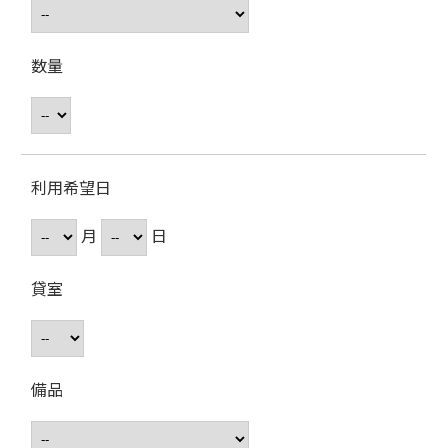
数量
利用希望日
月
日
貸室
備品