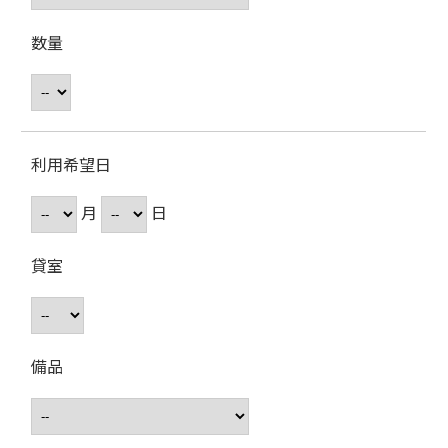
数量
利用希望日
月
日
貸室
備品