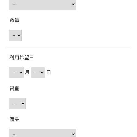
数量
利用希望日
月
日
貸室
備品