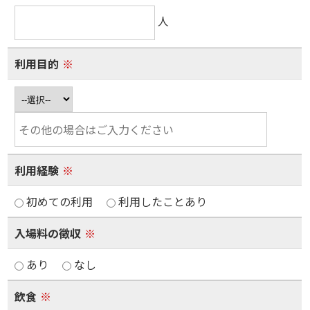
人
利用目的
※
利用経験
※
初めての利用
利用したことあり
入場料の徴収
※
あり
なし
飲食
※